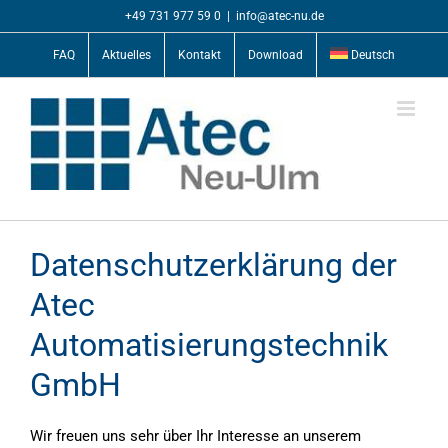
Zum
+49 731 977 59 0
|
info@atec-nu.de
Inhalt
springen
FAQ
Aktuelles
Kontakt
Download
Deutsch
Datenschutzerklärung der
Atec
Automatisierungstechnik
GmbH
Wir freuen uns sehr über Ihr Interesse an unserem