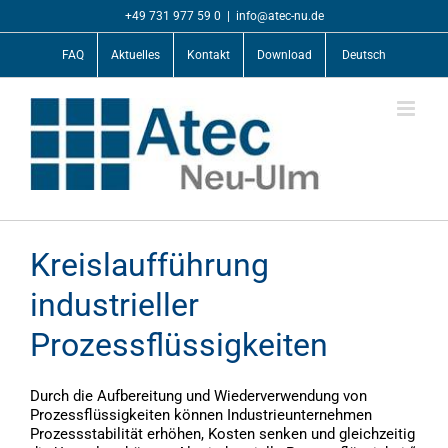
Zum
+49 731 977 59 0
|
info@atec-nu.de
Inhalt
springen
FAQ
Aktuelles
Kontakt
Download
Deutsch
Kreislaufführung
industrieller
Prozessflüssigkeiten
Durch die Aufbereitung und Wiederverwendung von
Prozessflüssigkeiten können Industrieunternehmen
Prozessstabilität erhöhen, Kosten senken und gleichzeitig