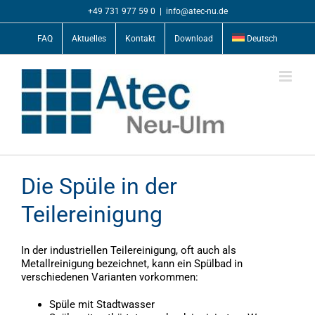
Zum
+49 731 977 59 0
|
info@atec-nu.de
Inhalt
springen
FAQ
Aktuelles
Kontakt
Download
Deutsch
Die Spüle in der
Teilereinigung
In der industriellen Teilereinigung, oft auch als
Metallreinigung bezeichnet, kann ein Spülbad in
verschiedenen Varianten vorkommen:
Spüle mit Stadtwasser