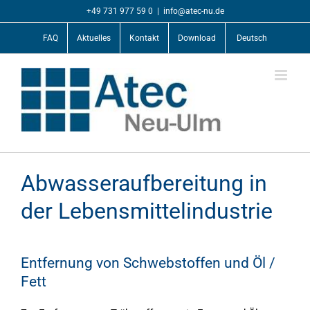
Zum
+49 731 977 59 0
|
info@atec-nu.de
Inhalt
springen
FAQ
Aktuelles
Kontakt
Download
Deutsch
Abwasseraufbereitung in
der Lebensmittelindustrie
Entfernung von Schwebstoffen und Öl /
Fett