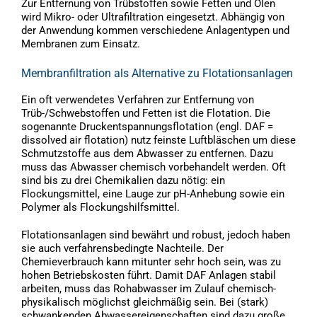
Zur Entfernung von Trübstoffen sowie Fetten und Ölen
wird Mikro- oder Ultrafiltration eingesetzt. Abhängig von
der Anwendung kommen verschiedene Anlagentypen und
Membranen zum Einsatz.
Membranfiltration als Alternative zu Flotationsanlagen
Ein oft verwendetes Verfahren zur Entfernung von
Trüb-/Schwebstoffen und Fetten ist die Flotation. Die
sogenannte Druckentspannungsflotation (engl. DAF =
dissolved air flotation) nutz feinste Luftbläschen um diese
Schmutzstoffe aus dem Abwasser zu entfernen. Dazu
muss das Abwasser chemisch vorbehandelt werden. Oft
sind bis zu drei Chemikalien dazu nötig: ein
Flockungsmittel, eine Lauge zur pH-Anhebung sowie ein
Polymer als Flockungshilfsmittel.
Flotationsanlagen sind bewährt und robust, jedoch haben
sie auch verfahrensbedingte Nachteile. Der
Chemieverbrauch kann mitunter sehr hoch sein, was zu
hohen Betriebskosten führt. Damit DAF Anlagen stabil
arbeiten, muss das Rohabwasser im Zulauf chemisch-
physikalisch möglichst gleichmäßig sein. Bei (stark)
schwankenden Abwassereigenschaften sind dazu große